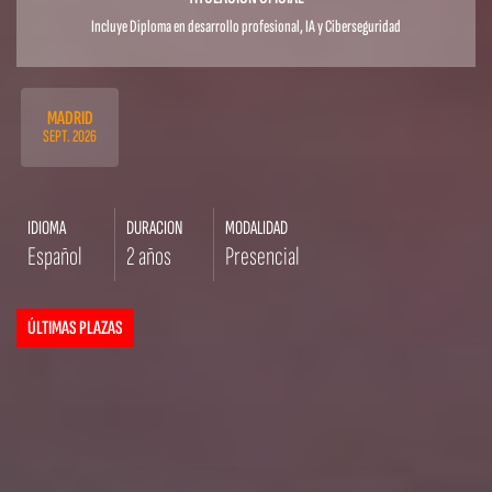
Incluye Diploma en desarrollo profesional, IA y Ciberseguridad
MADRID
SEPT. 2026
IDIOMA
DURACION
MODALIDAD
Español
2 años
Presencial
ÚLTIMAS PLAZAS