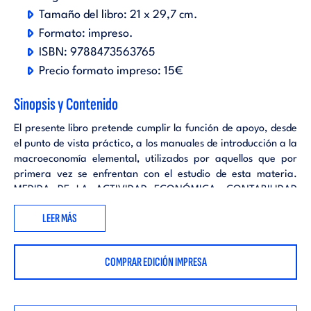
Tamaño del libro:
21 x 29,7 cm.
Formato:
impreso
.
ISBN:
9788473563765
Precio formato impreso:
15€
Sinopsis y Contenido
El presente libro pretende cumplir la función de apoyo, desde
el punto de vista práctico, a los manuales de introducción a la
macroeconomía elemental, utilizados por aquellos que por
primera vez se enfrentan con el estudio de esta materia.
MEDIDA DE LA ACTIVIDAD ECONÓMICA: CONTABILIDAD
NACIONAL E INDICADORES ECONÓMICOS .-. EL MODELO
LEER MÁS
RENT-GASTO SENCILLO: ECONOMÍAS DOMÉSTICAS Y
EMPRESAS .-. ECONOMÍA ABIERTA: SECTOR EXTERIOR .-.
MERCADO DE TRABAJO E INFLACIÓN.
COMPRAR EDICIÓN IMPRESA