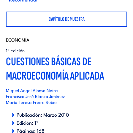
i
Recomendar
d
t
CAPÍTULO DE MUESTRA
i
o
t
ECONOMÍA
r
1ª edición
o
CUESTIONES BÁSICAS DE
i
MACROECONOMÍA APLICADA
r
a
i
Miguel Angel Alonso Neira
Francisco José Blanco Jiménez
l
María Teresa Freire Rubio
a
Publicación:
Marzo 2010
Edición:
1ª
l
Páginas:
168