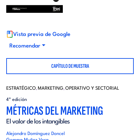
i
d
t
i
o
Vista previa de Google
t
Recomendar
r
o
CAPÍTULO DE MUESTRA
i
r
a
ESTRATÉGICO
MARKETING
OPERATIVO Y SECTORIAL
,
,
i
4ª edición
l
MÉTRICAS DEL MARKETING
a
El valor de los intangibles
l
Alejandro Domínguez Doncel