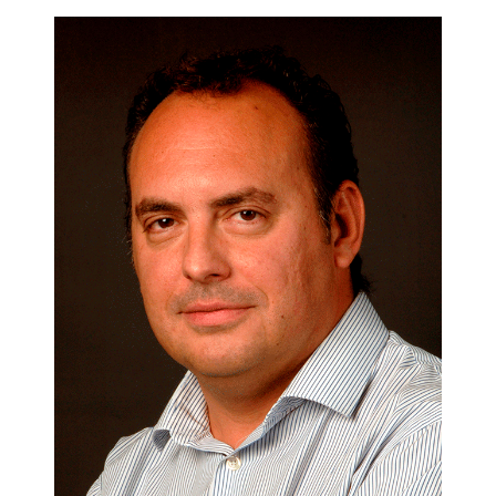
arrojar luz con este libro, que ha incluido nuevas métricas y
usos específicos para los productos y servicios digitales.
«Todo lo que se puede contar no siempre cuenta; todo lo que
cuenta no siempre se puede contar».
Albert Einstein
Índice:
Introducción.- Métricas para la gestión del marketing.- La
contribución del marketing.- Métricas de mercado y de
cliente. Métricas de valor de marca.- Métricas de distribución
y ventas.- Métricas de producto y precio.- Métricas de
publicidad y promoción.- Caso métricas del marketing
digital.- Anexos