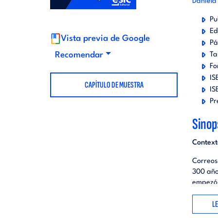
Daniela
t
d
Pu
Ed
Vista previa de Google
o
i
Pá
Recomendar
Ta
Fo
r
t
IS
CAPÍTULO DE MUESTRA
IS
i
o
Pr
Sinop
a
r
Context
l
i
Correos
300 año
a
empezó 
una ent
L
l
Ante est