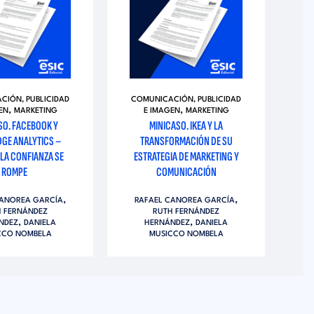
CIÓN, PUBLICIDAD
COMUNICACIÓN, PUBLICIDAD
CO
,
,
EN
MARKETING
E IMAGEN
MARKETING
CO
SO. FACEBOOK Y
MINICASO. IKEA Y LA
MI
GE ANALYTICS –
TRANSFORMACIÓN DE SU
– 
LA CONFIANZA SE
ESTRATEGIA DE MARKETING Y
QU
ROMPE
COMUNICACIÓN
R
,
,
CANOREA GARCÍA
RAFAEL CANOREA GARCÍA
H FERNÁNDEZ
RUTH FERNÁNDEZ
,
,
NDEZ
DANIELA
HERNÁNDEZ
DANIELA
CCO NOMBELA
MUSICCO NOMBELA