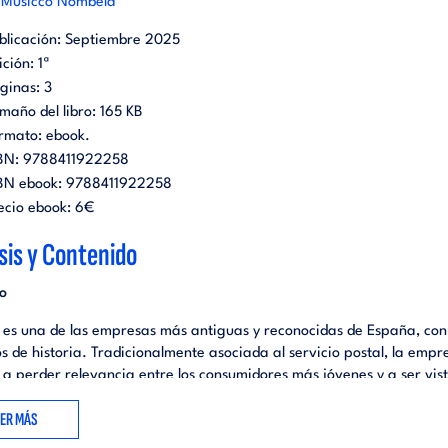
 Musicco Nombela
blicación:
Septiembre 2025
ición:
1ª
ginas:
3
maño del libro:
165 KB
rmato:
ebook
.
BN:
9788411922258
BN ebook:
9788411922258
ecio ebook:
6€
sis y Contenido
o
 es una de las empresas más antiguas y reconocidas de España, co
s de historia. Tradicionalmente asociada al servicio postal, la empr
a perder relevancia entre los consumidores más jóvenes y a ser vis
idad anticuada y poco innovadora.
EER MÁS
e desafío, la dirección decidió lanzar un ambicioso proyecto de