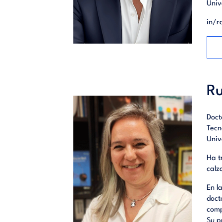
Univ
in/r
Ru
Doct
Tecn
Univ
Ha t
calz
En l
doct
comp
Su p