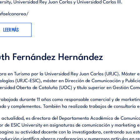
ersity, Universidad Rey Juan Carlos y Universidad Carlos III.
afaelcanorea/
LEER MÁS
th Fernández Hernández
ora en Turismo por la Universidad Rey Juan Carlos (URJC). Máster 
ologías (URJC-ESIC), máster en Dirección de Comunicación y Publici
ersidad Oberta de Cataluña (UOC) y título superior en Gestión Come
rabajado durante 11 años como responsable comercial y de marketing
ado y complementos. También ha realizado trabajos de consultoría e
a actualidad, es directora del Departamento Académico de Comunica
or de ESIC University en asignaturas de comunicación y marketing 
agina su actividad docente con la investigadora, centrando sus estu
roducción científica abarca conferencias y numerosos artículos en re