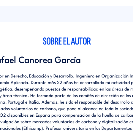
ionamiento de marca e imagen corporativa, con el objetivo de adap
igital, captar nuevas audiencias y consolidarse como un operador lo
o.
SOBRE EL AUTOR
fael Canorea García
or en Derecho, Educación y Desarrollo. Ingeniero en Organización I
omía Aplicada. Durante más 22 años he desarrollado mi actividad p
gética, desempeñando puestos de responsabilidad en las áreas de m
y área técnica. He formado parte de los comités de dirección de lo
ña, Portugal e Italia. Además, he sido el responsable del desarrollo
ados voluntarios de carbono, que pone al alcance de toda la socied
O2 disponibles en España para compensación de la huella de carbo
ivulgación sobre mercados voluntarios de carbono y digitalización 
rnacionales (Ethicomp). Profesor universitario en los Departamento