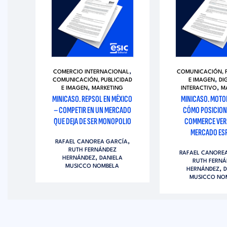
,
DAD
COMERCIO INTERNACIONAL
COMUNICACIÓN, P
,
COMUNICACIÓN, PUBLICIDAD
E IMAGEN
DI
,
,
E IMAGEN
MARKETING
INTERACTIVO
M
MINICASO. REPSOL EN MÉXICO
MINICASO. MOTO
U
– COMPETIR EN UN MERCADO
CÓMO POSICION
G Y
QUE DEJA DE SER MONOPOLIO
COMMERCE VERD
MERCADO ES
,
RAFAEL CANOREA GARCÍA
,
ÍA
RUTH FERNÁNDEZ
RAFAEL CANORE
,
HERNÁNDEZ
DANIELA
RUTH FERNÁ
MUSICCO NOMBELA
,
HERNÁNDEZ
D
MUSICCO NO