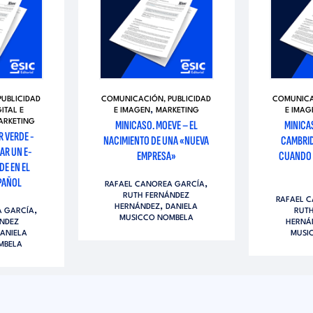
UBLICIDAD
COMUNICACIÓN, PUBLICIDAD
COMUNICA
,
GITAL E
E IMAGEN
MARKETING
E IMAG
ARKETING
MINICASO. MOEVE – EL
MINICA
R VERDE -
NACIMIENTO DE UNA «NUEVA
CAMBRID
AR UN E-
EMPRESA»
CUANDO 
E EN EL
PAÑOL
,
RAFAEL CANOREA GARCÍA
RUTH FERNÁNDEZ
RAFAEL 
,
HERNÁNDEZ
DANIELA
,
A GARCÍA
RUT
MUSICCO NOMBELA
NDEZ
HERNÁ
ANIELA
MUSI
MBELA