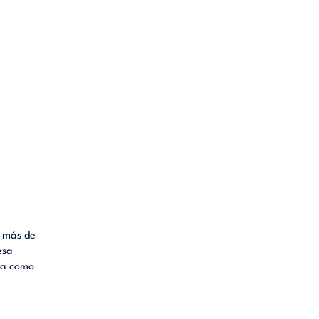
n más de
esa
ta como