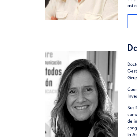
así 
Da
Doct
Gest
Grup
Cuen
Inve
Sus 
comu
de i
cong
la A