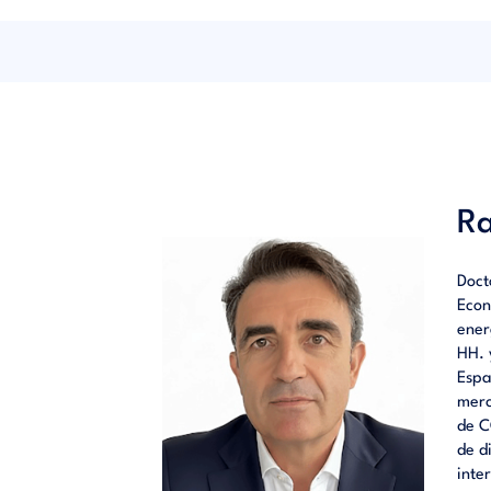
reposic
la era d
modern
Ra
Doct
Econ
ener
HH. 
Espa
merc
de C
de d
inte