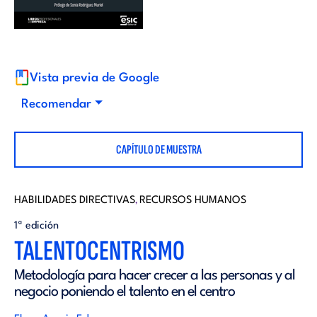
i
d
t
i
o
Vista previa de Google
t
Recomendar
r
o
CAPÍTULO DE MUESTRA
i
r
a
HABILIDADES DIRECTIVAS
RECURSOS HUMANOS
,
i
1ª edición
l
TALENTOCENTRISMO
a
Metodología para hacer crecer a las personas y al
negocio poniendo el talento en el centro
l