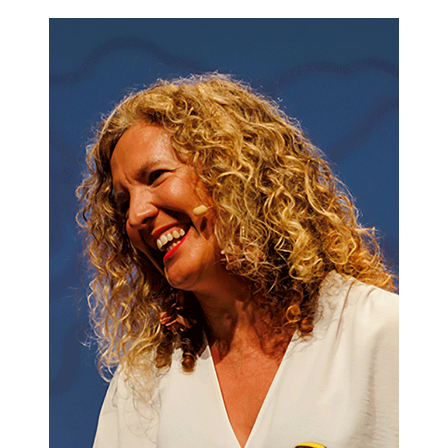
personas y al negocio poniendo el talento en el centro
encontrarás las respuestas.
«El talento no se extrae, se posibilita. No es algo que puedas
exigir ni garantizar. Depende de las condiciones que generes
como empresa».
Sonia Rodríguez Muriel
Índice:
Prólogo.- Introducción.- PARTE I. PERSONA: 1. Persona.- 2.
Competencias profesionales.- 3.- Valores.- 4.- Momento
personal.- 5. Historia y competencias personales.- 6.
Persona: talento.- 7. Talento en acción: de la acción al
comportamiento.- 8. Persona: propuesta de valor
profesional.- 9. Disciplinas relacionadas.- PARTE II.
TALENTO.- 10. Talento.- 11. Talento en acción en tu
organización.- 12. El talento en acción en nuestra empresa
¿ofrece resultados?: desempeño.- 13. ¿El talento en acción
ennuestra empresa produce valor en los demás? : aportación