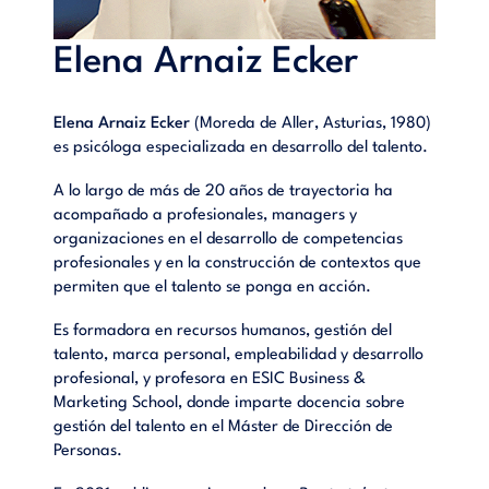
de valor.- 14. ¿El talento en acción es inmóvil o se desarrolla?:
potencial. 15. ¿El talento en acción está conectado con el
sistema?: talento sistémico.- 16. ¿El talento quiere ponerse en
Elena Arnaiz Ecker
acción en nuestra empresa? Atracción, fidelización y
compromiso.- 17. Adecuación talento–necesidades. También
conocido como adecuación persona-puesto.- 18. Disciplinas
Elena Arnaiz Ecker
(Moreda de Aller, Asturias, 1980)
relacionadas .- PARTE III. EMPRESA: 19. Empresa.- 20.
es psicóloga especializada en desarrollo del talento.
Disciplinas relacionadas.- 21. Liderar en una organización
A lo largo de más de 20 años de trayectoria ha
talentocéntrica.- 22. Implementar el talentocentrismo en tu
acompañado a profesionales, managers y
organización.- 23. Cuando todas las piezas del puzle
organizaciones en el desarrollo de competencias
encajan. 24. Decálogo del talentocentrismo.- Bibliografía.
profesionales y en la construcción de contextos que
permiten que el talento se ponga en acción.
Es formadora en recursos humanos, gestión del
talento, marca personal, empleabilidad y desarrollo
profesional, y profesora en ESIC Business &
Marketing School, donde imparte docencia sobre
gestión del talento en el Máster de Dirección de
Personas.