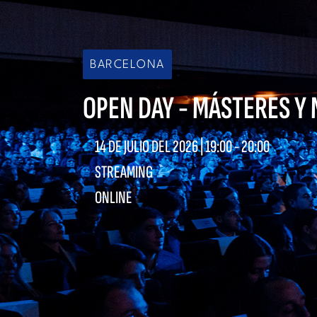
BARCELONA
OPEN DAY - MÁSTERES Y
14 DE JULIO DEL 2026 |
19:00
-
20:00
STREAMING
ONLINE