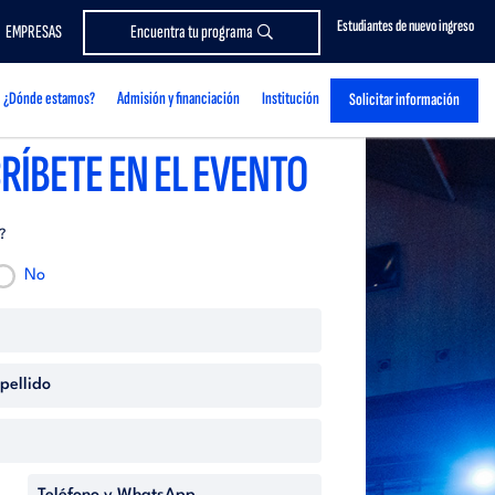
Estudiantes de nuevo ingreso
EMPRESAS
Encuentra tu programa
¿Dónde estamos?
Admisión y financiación
Institución
Solicitar información
RÍBETE EN EL EVENTO
?
No