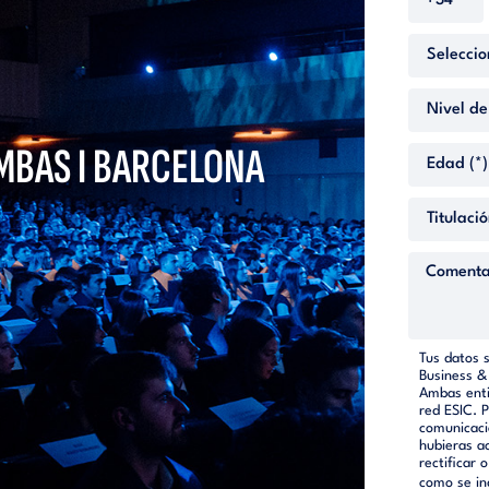
 MBAS I BARCELONA
Tus datos 
Business &
Ambas enti
red ESIC. 
comunicaci
hubieras a
rectificar 
como se in