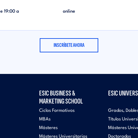
de
19:00
a
online
INSCRÍBETE AHORA
ESIC BUSINESS &
ESIC UNIVERS
MARKETING SCHOOL
Ciclos Formativos
Grados, Doble
MBAs
Títulos Univers
Másteres
Másteres Unive
Másteres Universitarios
Doctorados