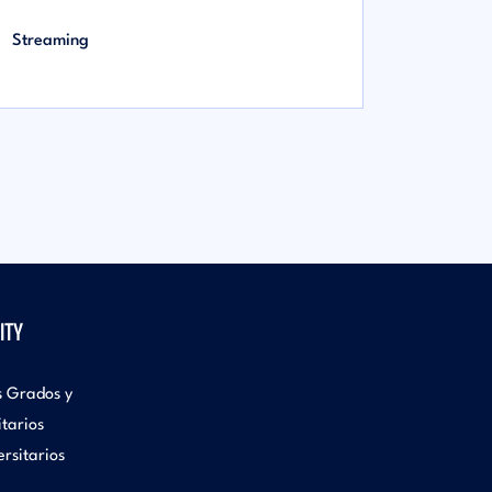
Streaming
ITY
s Grados y
itarios
rsitarios