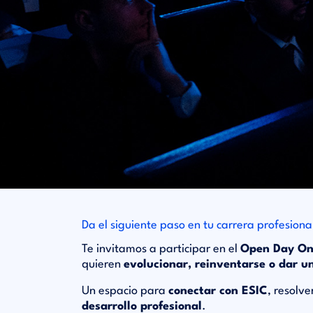
Da el siguiente paso en tu carrera profesiona
Te invitamos a participar en el
Open Day Onl
quieren
evolucionar, reinventarse o dar un
Un espacio para
conectar con ESIC
, resolv
desarrollo profesional
.