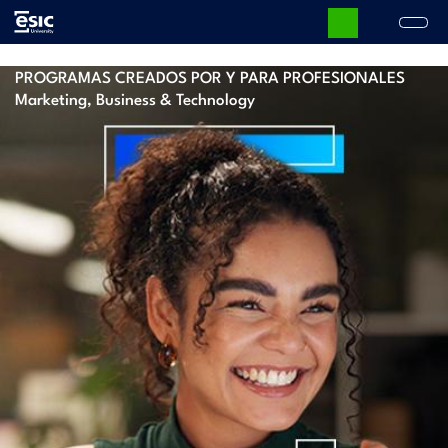
ULTRA ESPECIALIZADA
Pasar
al
contenido
Main
principal
PROGRAMAS CREADOS POR Y PARA PROFESIONALES
navigation
Marketing, Business & Technology