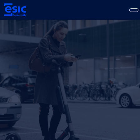
Pasar
al
contenido
principal
Main
navigation