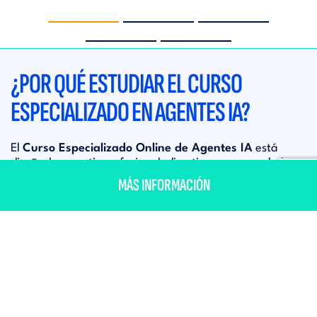
‹
›
¿POR QUÉ ESTUDIAR EL CURSO
ESPECIALIZADO EN AGENTES IA?
El
Curso Especializado Online de Agentes IA
está
diseñado para ti, profesional, directivo o emprendedor
sin perfil técnico, que quieres aplicar agentes de
MÁS INFORMACIÓN
¿TE INFORMAMOS?
inteligencia artificial en tu organización. Aprenderás
cómo transformar áreas clave como marketing, ventas y
operaciones sin necesidad de programar, mejorando la
eficiencia y la personalización. El curso te guía desde los
fundamentos hasta casos reales, explicando conceptos
complejos de forma práctica y comprensible para que
puedas aplicarlos directamente en tu día a día.