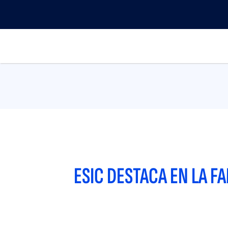
Pasar
Menu
al
top
contenido
Main
principal
navigation
ESIC DESTACA EN LA F