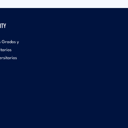
ITY
s Grados y
itarios
rsitarios