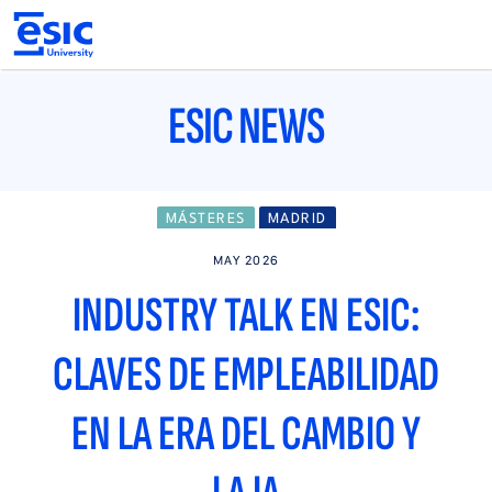
Pasar
al
contenido
principal
Main
navigation
ESIC NEWS
MÁSTERES
MADRID
MAY 2026
INDUSTRY TALK EN ESIC:
CLAVES DE EMPLEABILIDAD
EN LA ERA DEL CAMBIO Y