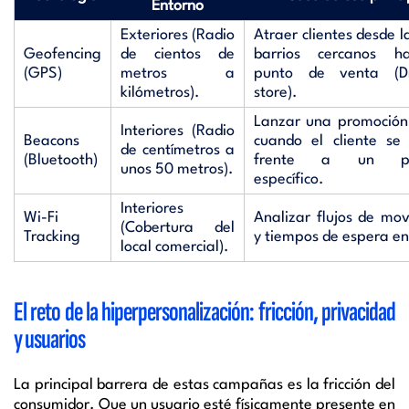
Entorno
Exteriores (Radio
Atraer clientes desde la
Geofencing
de cientos de
barrios cercanos h
(GPS)
metros a
punto de venta (Dr
kilómetros).
store).
Lanzar una promoción
Interiores (Radio
Beacons
cuando el cliente se 
de centímetros a
(Bluetooth)
frente a un pro
unos 50 metros).
específico.
Interiores
Wi-Fi
Analizar flujos de mo
(Cobertura del
Tracking
y tiempos de espera en
local comercial).
El reto de la hiperpersonalización: fricción, privacidad
y usuarios
La principal barrera de estas campañas es la fricción del
consumidor. Que un usuario esté físicamente presente en