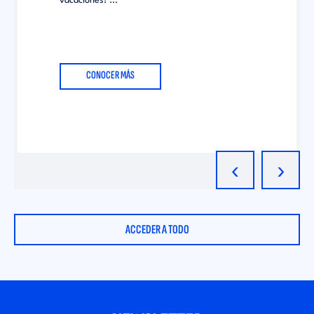
vacaciones! ...
CONOCER MÁS
‹
›
ACCEDER A TODO