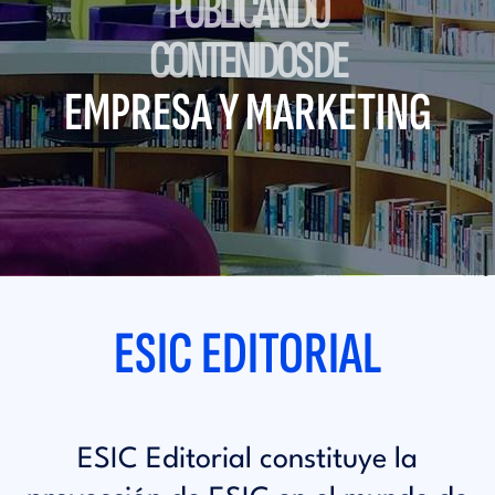
PUBLICANDO
i
d
CONTENIDOS DE
t
i
EMPRESA Y MARKETING
o
t
r
o
i
r
a
ESIC EDITORIAL
i
l
a
ESIC Editorial constituye la
l