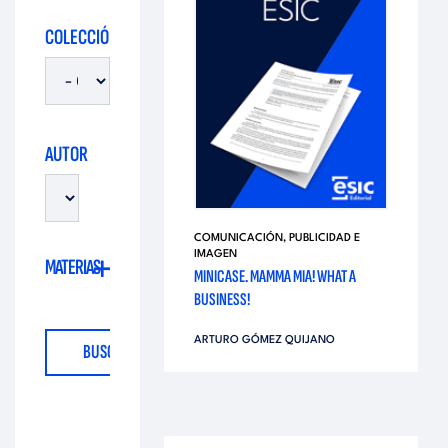
i
d
COLECCIÓN
t
i
o
t
AUTOR
r
o
i
COMUNICACIÓN, PUBLICIDAD E
r
IMAGEN
MATERIAS
a
MINICASE. MAMMA MIA! WHAT A
BUSINESS!
i
l
ARTURO GÓMEZ QUIJANO
a
l