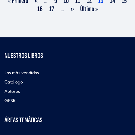
« Primero
‹‹
9
10
11
12
13
14
15
…
página
anterior
actual
Página
Página
Siguiente
Última
16
17
››
Último »
…
página
página
NUESTROS LIBROS
Los más vendidos
Catálogo
Autores
GPSR
ÁREAS TEMÁTICAS