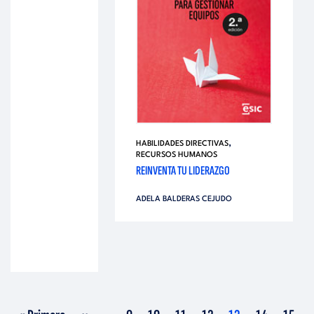
,
HABILIDADES DIRECTIVAS
RECURSOS HUMANOS
REINVENTA TU LIDERAZGO
ADELA BALDERAS CEJUDO
Primera
Página
Página
Página
Página
Página
Página
Página
Págin