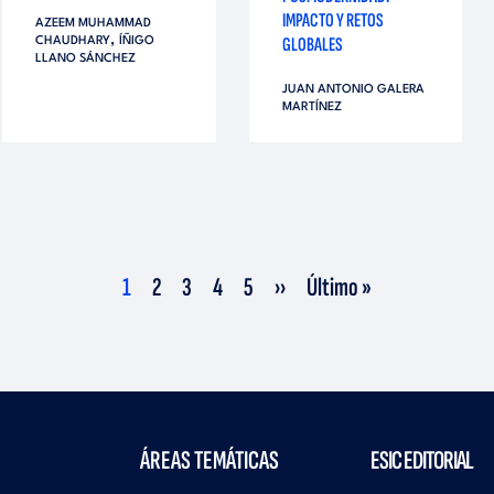
IMPACTO Y RETOS
AZEEM MUHAMMAD
,
GLOBALES
CHAUDHARY
ÍÑIGO
LLANO SÁNCHEZ
JUAN ANTONIO GALERA
MARTÍNEZ
Página
1
Página
2
Página
3
Página
4
Página
5
Siguiente
››
Última
Último »
actual
página
página
ÁREAS TEMÁTICAS
ESIC EDITORIAL