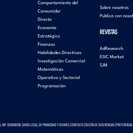
Comportamiento del
Sobre nosotros
Consumidor
Publica con noso
Directo
Economía
REVISTAS
Estratégico
Finanzas
AdResearch
Habilidades Directivas
ESIC Market
Investigación Comercial
SJM
Matemáticas
Operativo y Sectorial
Programación
 NIF: R2800828B. |
AVISO LEGAL, DE PRIVACIDAD Y COOKIES
|
CONTACTO
|
BUZÓN DE SUGERENCIAS
|
PREFERENCIA 