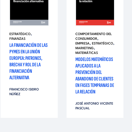
,
ESTRATÉGICO
COMPORTAMIENTO DEL
,
FINANZAS
CONSUMIDOR
,
,
LA FINANCIACIÓN DE LAS
EMPRESA
ESTRATÉGICO
,
MARKETING
PYMES EN LA UNIÓN
MATEMÁTICAS
EUROPEA: PATRONES,
MODELOS MATEMÁTICOS
BRECHA Y ROL DE LA
APLICADOS A LA
FINANCIACIÓN
PREVENCIÓN DEL
ALTERNATIVA
ABANDONO DE CLIENTES
EN FASES TEMPRANAS DE
FRANCISCO ISIDRO
LA RELACIÓN
NÚÑEZ
JOSÉ ANTONIO VICENTE
PASCUAL