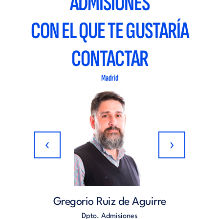
ADMISIONES
CON EL QUE TE GUSTARÍA
CONTACTAR
Madrid
‹
›
naga
Gregorio Ruiz de Aguirre
R
Dpto. Admisiones
Dpto.