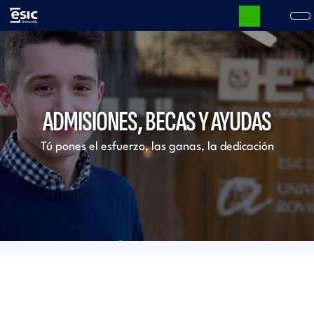
Pasar
al
contenido
Main
principal
navigation
ADMISIONES, BECAS Y AYUDAS
Tú pones el esfuerzo, las ganas, la dedicación