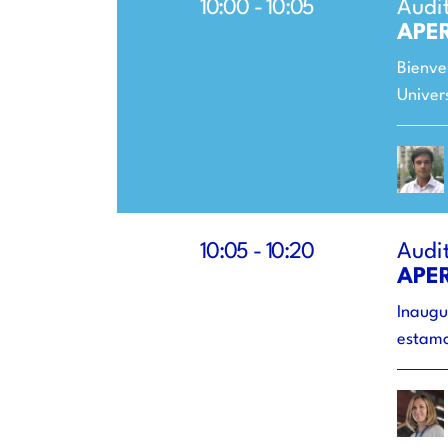
10:00 - 10:05
Audi
APE
Bienve
Univers
10:05 - 10:20
Audi
APE
Inaugur
estamo