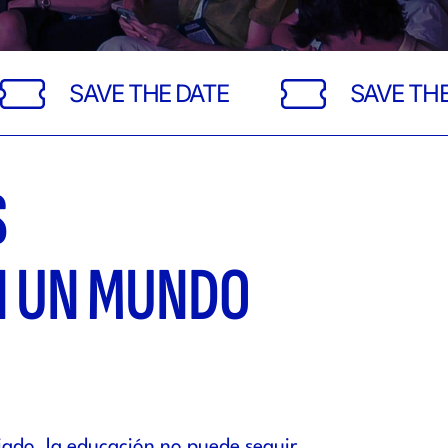
VE THE DATE
SAVE THE DATE
S
N UN MUNDO
ado, la educación no puede seguir