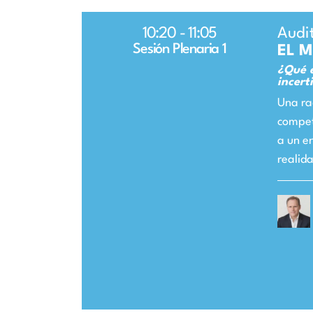
10:20 - 11:05
Audi
Sesión Plenaria 1
EL 
¿Qué e
incert
Una ra
compet
a un e
realida