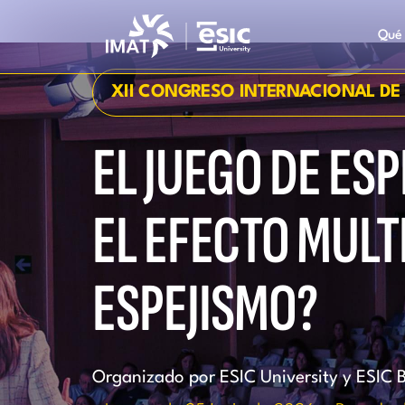
Pasar
al
Qué
ves, 25 de junio de 2026
Pozuelo de Alarcón, Madrid
contenido
principal
XII CONGRESO INTERNACIONAL DE
EL JUEGO DE ESP
EL EFECTO MULT
ESPEJISMO?
Organizado por ESIC University y ESIC 