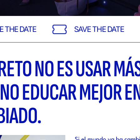
E
SAVE THE DATE
SA
RETO NO ES USAR MÁ
INO EDUCAR MEJOR E
BIADO.
Si el mundo ya ha cambi