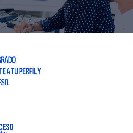
GRADO
 A TU PERFIL Y
ESO.
OCESO