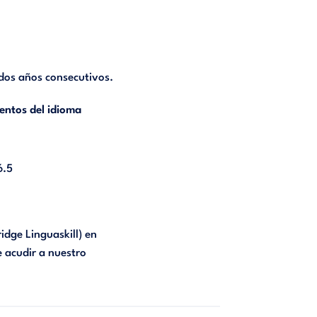
 dos años consecutivos.
ientos del idioma
6.5
idge Linguaskill) en
e acudir a nuestro