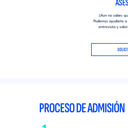
ASE
¿Aun no sabes q
Podemos ayudarte a 
entrevista y valo
SOLIC
PROCESO DE ADMISIÓN