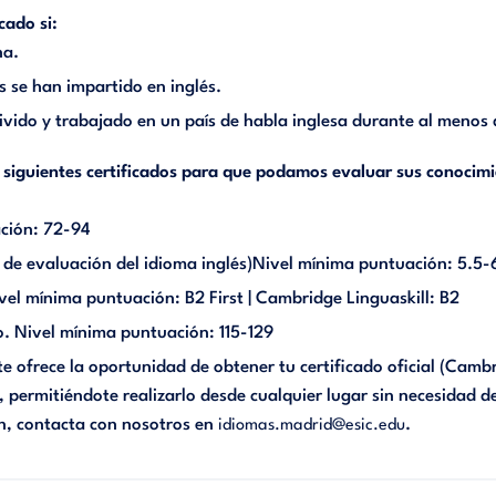
cado si:
na.
es se han impartido en inglés.
vido y trabajado en un país de habla inglesa durante al menos
s siguientes certificados para que podamos evaluar sus conocim
ción: 72-94
l de evaluación del idioma inglés)Nivel mínima puntuación: 5.5-
el mínima puntuación: B2 First | Cambridge Linguaskill: B2
o. Nivel mínima puntuación: 115-129
e ofrece la oportunidad de obtener tu certificado oficial (Cambr
, permitiéndote realizarlo desde cualquier lugar sin necesidad d
n, contacta con nosotros en
.
idiomas.madrid@esic.edu