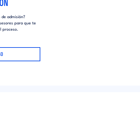
IÓN
o de admisión?
sesores para que te
l proceso.
SO