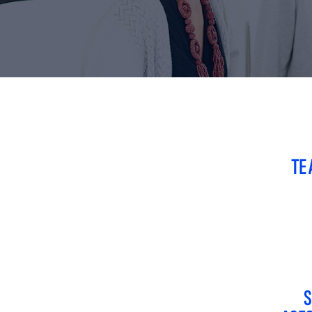
TE 
S