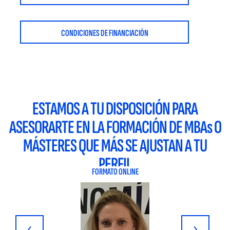
CONDICIONES DE FINANCIACIÓN
ESTAMOS A TU DISPOSICIÓN PARA
ASESORARTE EN LA FORMACIÓN DE MBAs O
MÁSTERES QUE MÁS SE AJUSTAN A TU
PERFIL
FORMATO ONLINE
‹
›