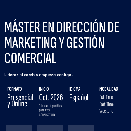
MÁSTER EN DIRECCIÓN DE
MARKETING Y GESTIÓN
COMERCIAL
Liderar el cambio empieza contigo.
FORMATO
INICIO
IDIOMA
MODALIDAD
Presencial
Oct. 2026
Español
Full Time
y Online
Part Time
* becas disponibles
para esta
Weekend
convocatoria