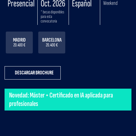
Presencial
Oct. 2026
Español
Weekend
* becas disponibles
para esta
convocatoria
MADRID
BARCELONA
20.400 €
20.400 €
DESCARGAR BROCHURE
Novedad: Máster + Certificado en IA aplicada para
profesionales