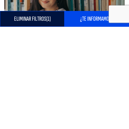
ELIMINAR FILTROS
1
¿TE INFORMAMOS?
ÚLTIMAS PLAZAS
Doble Grado
Madrid
DOUBLE DEGREE IN BUSINESS ADMINISTRATION
AND MANAGEMENT & MARKETING IN MADRID
Combines the latest business management and marketing knowledge
from a practical approach.
Intakes
Duration
Modality
Language
Sep 2026
5 years
Campus-based
English
ME INTERESA