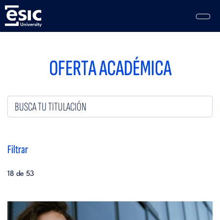
Pasar
al
contenido
principal
Main
navigation
OFERTA ACADÉMICA
Filtrar
18 de 53