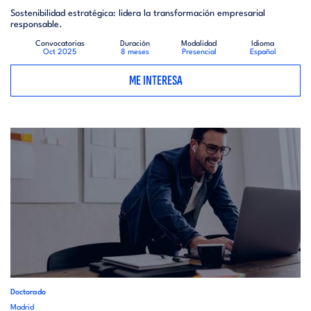
Sostenibilidad estratégica: lidera la transformación empresarial
responsable.
Convocatorias
Duración
Modalidad
Idioma
Oct 2025
8 meses
Presencial
Español
ME INTERESA
Doctorado
Madrid