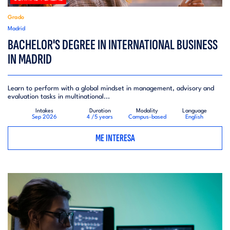
Grado
Madrid
BACHELOR'S DEGREE IN INTERNATIONAL BUSINESS
IN MADRID
Learn to perform with a global mindset in management, advisory and
evaluation tasks in multinational...
Intakes
Duration
Modality
Language
Sep 2026
4 /5 years
Campus-based
English
ME INTERESA