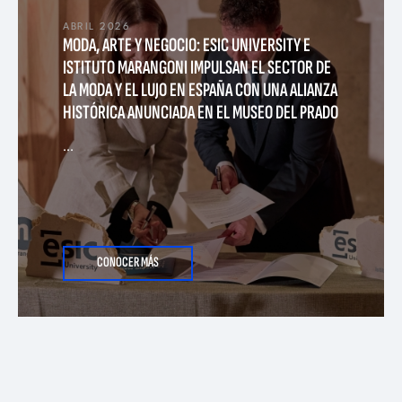
l
ABRIL 2026
MODA, ARTE Y NEGOCIO: ESIC UNIVERSITY E
a
ISTITUTO MARANGONI IMPULSAN EL SECTOR DE
LA MODA Y EL LUJO EN ESPAÑA CON UNA ALIANZA
d
HISTÓRICA ANUNCIADA EN EL MUSEO DEL PRADO
e
...
p
r
CONOCER MÁS
e
n