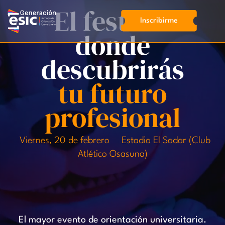
Pasar
El festival
al
Inscribirme
contenido
donde
principal
descubrirás
tu futuro
profesional
Viernes, 20 de febrero
Estadio El Sadar (Club
Atlético Osasuna)
El mayor evento de orientación universitaria.