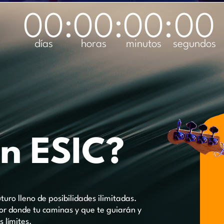
00
:
00
:
00
:
00
días
horas
minutos
segundos
n ESIC?
uro lleno de posibilidades ilimitadas.
r donde tu caminas y que te guiarán y
 límites.