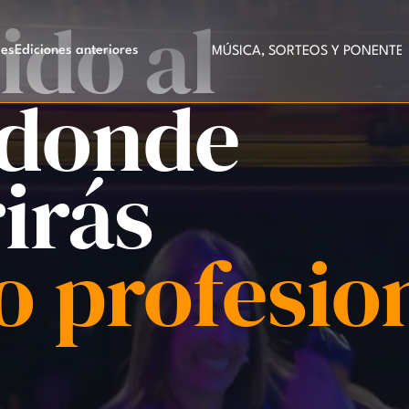
ido al
 es
Ediciones anteriores
TES TOP | ENTRADA GRATUITA | AFORO LIMITADO
l donde
irás
o profesio