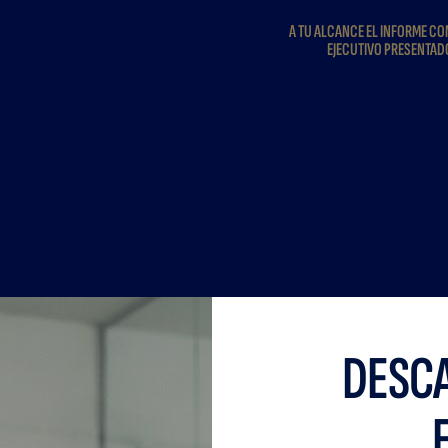
A TU ALCANCE EL INFORME C
EJECUTIVO PRESENTAD
DESCA