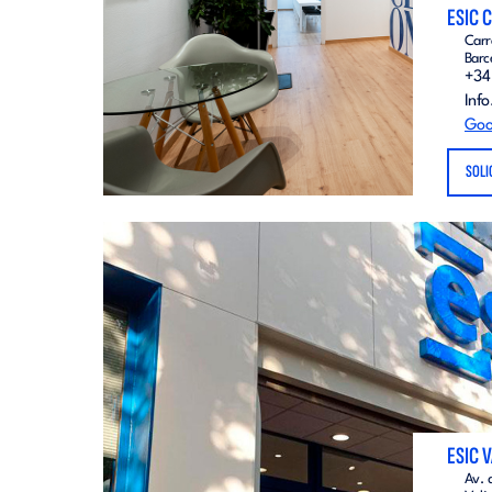
ESIC 
Carr
Barc
+34
Inf
Goo
SOLI
ESIC 
Av. 