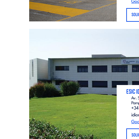
Goo
SOLI
ESIC 
Av. 
Pam
+34 
idi
Goo
SOLI