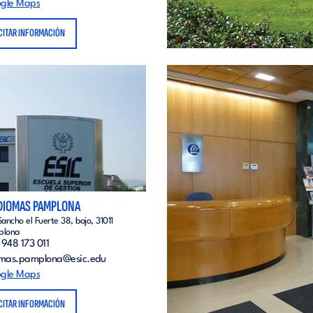
gle Maps
CITAR INFORMACIÓN
IDIOMAS PAMPLONA
Sancho el Fuerte 38, bajo, 31011
plona
948 173 011
omas.pamplona@esic.edu
gle Maps
CITAR INFORMACIÓN