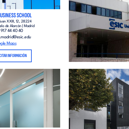
BUSINESS SCHOOL
Juan XXIII, 12, 28224
elo de Alarcón | Madrid
 917 44 40 40
o.madrid@esic.edu
gle Maps
CITAR INFORMACIÓN