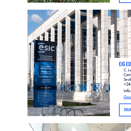
EIG E
C. L
Cart
Sevil
+34
info
Goo
SOLI