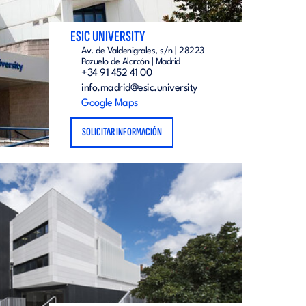
ESIC UNIVERSITY
Av. de Valdenigrales, s/n | 28223
Pozuelo de Alarcón | Madrid
+34 91 452 41 00
info.madrid@esic.university
Google Maps
SOLICITAR INFORMACIÓN