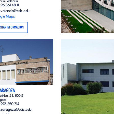
ncia, Valencia
96 361 48 11
o.valencia@esic.edu
gle Maps
CITAR INFORMACIÓN
ZARAGOZA
Ibérica, 28, 50012
goza
 976 350 714
o.zaragoza@esic.edu