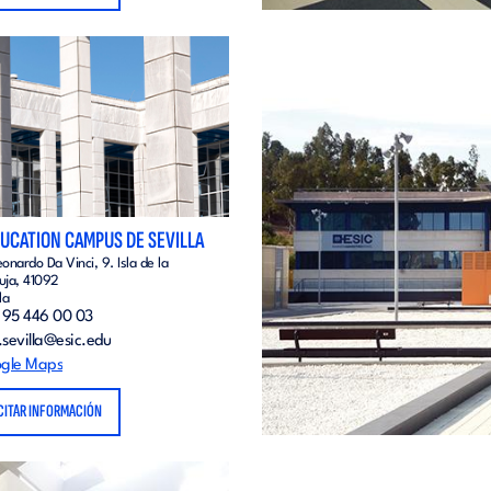
DUCATION CAMPUS DE SEVILLA
eonardo Da Vinci, 9. Isla de la
uja, 41092
la
 95 446 00 03
.sevilla@esic.edu
gle Maps
CITAR INFORMACIÓN