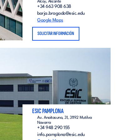
Alcoy, Alicante
+34 663 908 638
borja.bragado@esic.edu
Google Maps
SOLICITAR INFORMACIÓN
ESIC PAMPLONA
Av. Anaitasuna, 31, 31192 Mutilva
Navarra
+34 948 290 155
info.pamplona@esic.edu