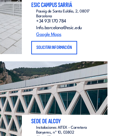
ESIC CAMPUS SARRIÁ
Paseig de Santa Eulàlia, 2, 08017
Barcelona
+34 931 170 784
Info.barcelona@esic.edu
Google Maps
SOLICITAR INFORMACIÓN
SEDE DE ALCOY
Instalaciones AITEX - Carretera
Banyeres, nº 10, 03802