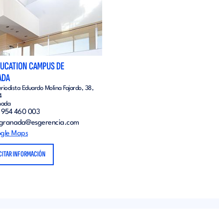
DUCATION CAMPUS DE
ADA
eriodista Eduardo Molina Fajardo, 38,
4
nada
 954 460 003
ogranada@esgerencia.com
gle Maps
CITAR INFORMACIÓN