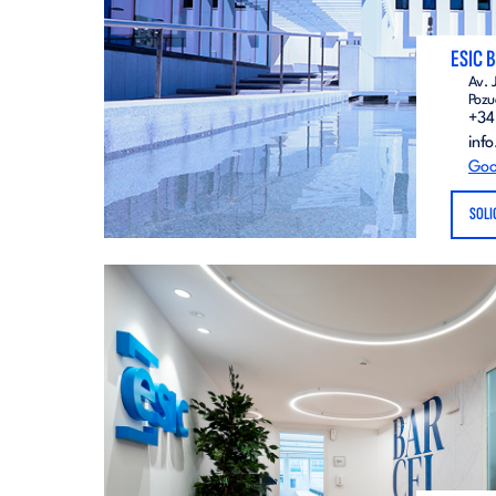
ESIC 
Av. 
Pozu
+34
inf
Goo
SOLI