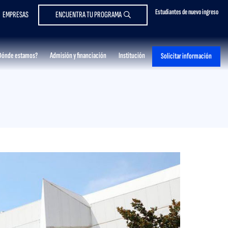
Estudiantes de nuevo ingreso
EMPRESAS
ENCUENTRA TU PROGRAMA
Dónde estamos?
Admisión y financiación
Institución
Solicitar información