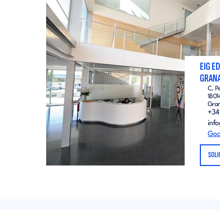
EIG E
GRAN
C. P
1801
Gra
+34
inf
Goo
SOLI