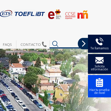
FAQS
CONTACTO
Te llamamos
Solicita
información
Haz tu prueba
de nivel