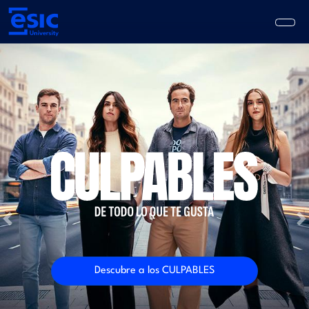
Pasar
al
contenido
principal
Main
navigation
Previous
N
Descubre a los CULPABLES