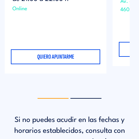
Av. de B
Online
46021 V
QUIERO APUNTARME
Si no puedes acudir en las fechas y
horarios establecidos, consulta con