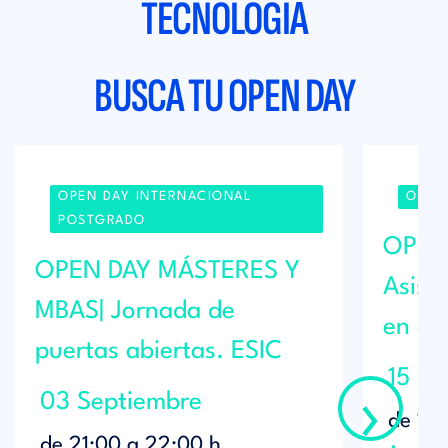
TECNOLOGÍA
BUSCA TU OPEN DAY
OPEN DAY INTERNACIONAL
OPEN
POSTGRADO
OPEN
OPEN DAY MÁSTERES Y
Asist
MBAS| Jornada de
en el
puertas abiertas. ESIC
15 Se
›
03 Septiembre
de
18:
de
21:00
a
22:00
h