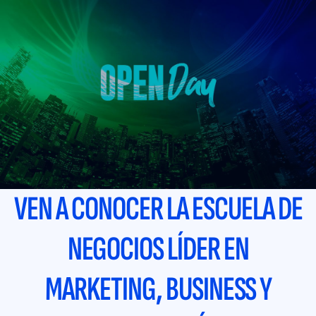
Pasar
al
contenido
principal
VEN A CONOCER LA ESCUELA DE
NEGOCIOS LÍDER EN
MARKETING, BUSINESS Y