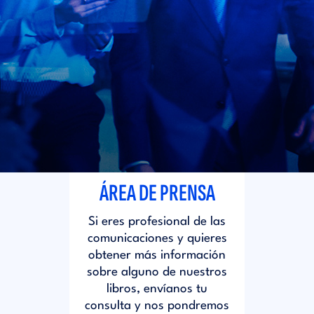
i
d
t
i
o
t
r
o
i
r
ÁREA DE PRENSA
a
i
Si eres profesional de las
l
comunicaciones y quieres
a
obtener más información
sobre alguno de nuestros
libros, envíanos tu
l
consulta y nos pondremos