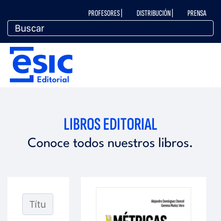
Pasar
M
PROFESORES |
DISTRIBUCIÓN |
PRENSA
al
contenido
principal
e
M
n
e
ú
n
LIBROS EDITORIAL
t
ú
Conoce todos nuestros libros.
o
e
p
d
e