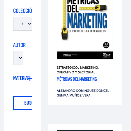
i
d
COLECCIÓN
t
i
o
t
AUTOR
r
o
i
,
,
ESTRATÉGICO
MARKETING
r
OPERATIVO Y SECTORIAL
MATERIAS
MÉTRICAS DEL MARKETING
a
i
,
ALEJANDRO DOMÍNGUEZ DONCEL
GEMMA MUÑOZ VERA
l
a
l