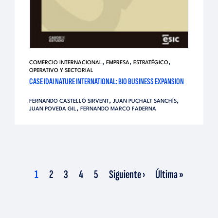
,
,
,
COMERCIO INTERNACIONAL
EMPRESA
ESTRATÉGICO
OPERATIVO Y SECTORIAL
CASE IDAI NATURE INTERNATIONAL: BIO BUSINESS EXPANSION
,
,
FERNANDO CASTELLÓ SIRVENT
JUAN PUCHALT SANCHÍS
,
JUAN POVEDA GIL
FERNANDO MARCO FADERNA
Página
Página
Página
Página
Página
Siguiente
Última
1
2
3
4
5
Siguiente ›
Última »
actual
página
página