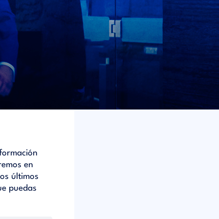
nformación
dremos en
os últimos
ue puedas