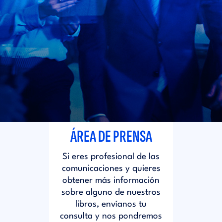
i
d
t
i
o
t
r
o
i
r
ÁREA DE PRENSA
a
i
Si eres profesional de las
l
comunicaciones y quieres
a
obtener más información
sobre alguno de nuestros
libros, envíanos tu
l
consulta y nos pondremos