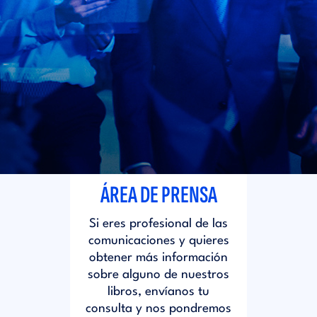
i
d
t
i
o
t
r
o
i
r
ÁREA DE PRENSA
a
i
Si eres profesional de las
l
comunicaciones y quieres
a
obtener más información
sobre alguno de nuestros
libros, envíanos tu
l
consulta y nos pondremos