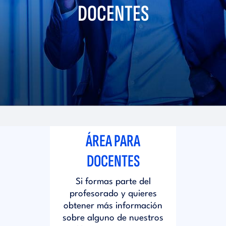
i
DOCENTES
d
t
i
o
t
r
o
i
r
ÁREA PARA
a
i
DOCENTES
l
Si formas parte del
a
profesorado y quieres
obtener más información
l
sobre alguno de nuestros