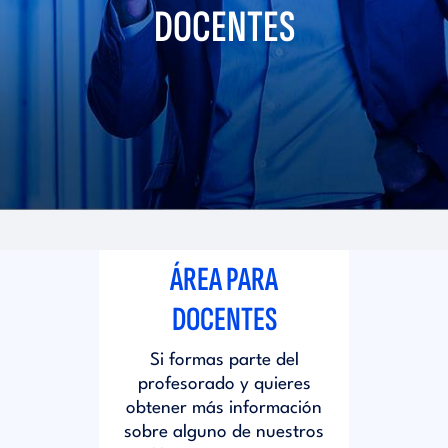
i
DOCENTES
d
t
i
o
t
r
o
i
r
ÁREA PARA
a
i
DOCENTES
l
Si formas parte del
a
profesorado y quieres
obtener más información
l
sobre alguno de nuestros