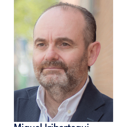
crear un vínculo a poder ser eterno desde la escucha y el
conocimiento para poder asesorar con honestidad y
profesionalidad. Sabiendo que ninguna de las dos partes
alcanzaremos nunca la perfección en nuestra relación. Como
decía Sean Maguire -Robin Williams- en El indomable Will
Hunting: "No eres perfecto amigo. Y voy a ahorrarte el
suspense. La chica que conociste tampoco es perfecta. Lo
único que importa es si sois perfectos como pareja".
Índice
Actitud vendedora: ¿puedo ser un buen vendedor? - Ventas
para no vendedores. ¿Todo el mundo vale para vender? -
Selección de vendedores: escogiendo a los mejores.- Marca
personal: yo soy el producto.- Ser vendedor: conocimiento,
actitud, habilidad y poco más.- Entrenarse para vender.- Y
formarse para la venta.- Lo beneficioso de ser honesto para
vender con beneficios.- Objetivos y táctica vendedora para
ganar «a los de compras».- Captando nuevos clientes con
técnicas de ahora y de luego.- El contacto inicial con el