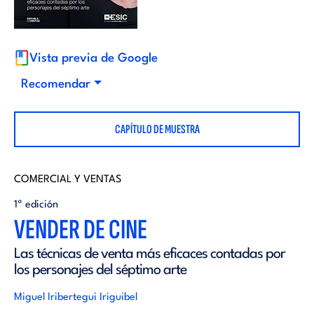
i
d
t
i
Vista previa de Google
o
Recomendar
t
r
CAPÍTULO DE MUESTRA
o
i
r
COMERCIAL Y VENTAS
a
1ª edición
i
VENDER DE CINE
l
Las técnicas de venta más eficaces contadas por
a
los personajes del séptimo arte
l
Miguel Iribertegui Iriguibel