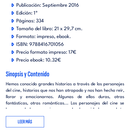
Publicación:
Septiembre 2016
Edición:
1ª
Páginas:
334
Tamaño del libro:
21 x 29,7 cm.
Formato:
impreso
ebook
.
ISBN:
9788416701056
Precio formato impreso:
17€
Precio ebook:
10.32€
Sinopsis y Contenido
Hemos conocido grandes historias a través de los personajes
del cine, historias que nos han atrapado y nos han hecho reír,
llorar y emocionarnos. Algunas de ellas duras, otras
fantásticas, otras románticas... Los personajes del cine se
han quedado y se siguen quedando anidados en algún
recoveco de nuestra memoria para recordar grandes
LEER MÁS
momentos de nuestras vidas.