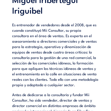
Miguel Iribertegui
posible cliente en la entrevista de ventas.- Lo que motiva a
los clientes a comprar y cómo descubrirlo.- Argumentos
Iriguibel
vendedores y cautivadores.- Venciendo reticencias, cerrando
ventas y cobrando lo servido.
Es entrenador de vendedores desde el 2008, que es
cuando constituyó Mii Consultor, su propia
consultora en el área de ventas. Es experto en el
asesoramiento a directores comerciales y de ventas
para la estrategia, operativa y dinamización de
equipos de ventas desde cuatro áreas críticas: la
consultoría para la gestión de una red comercial, la
selección de los comerciales idóneos, la formación
para que apliquen las técnicas idóneas de ventas y
el entrenamiento en la calle en situaciones de venta
reales con los clientes. Todo ello con una metodología
propia y adaptada a cualquier sector.
Antes de dedicarse a la consultoría y fundar Mii
Consultor, ha sido vendedor, director de ventas y
director comercial en distintas empresas de ámbito