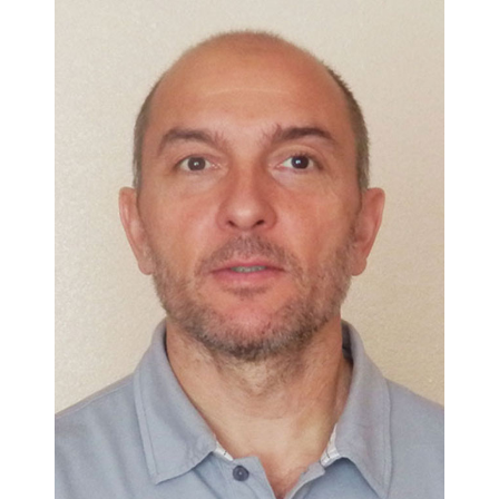
evitarlos, sus ventajas, el papel de la marca, la medida de su
efectos… En resumen, en sus páginas se puede encontrar una
ayuda para que todos, tanto profesionales como
investigadores, lleguen a conocer las claves para su eficacia.
Índice
Prólogo de Ricardo H. Ontalba.- Introducción.- La marca.-
Dimensiones operativas de la marca.- El branding.- Product
placement.- El product placement como herramienta de
comunicación. Bibliografía.