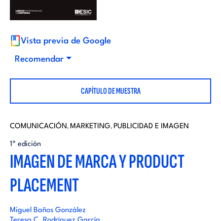
i
d
t
i
Vista previa de Google
o
Recomendar
t
r
CAPÍTULO DE MUESTRA
o
i
r
COMUNICACIÓN
MARKETING
PUBLICIDAD E IMAGEN
,
,
a
1ª edición
i
IMAGEN DE MARCA Y PRODUCT
l
PLACEMENT
a
l
Miguel Baños González
Teresa C. Rodríguez García