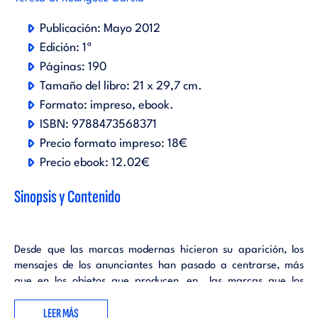
Publicación:
Mayo 2012
Edición:
1ª
Páginas:
190
Tamaño del libro:
21 x 29,7 cm.
Formato:
impreso
ebook
.
ISBN:
9788473568371
Precio formato impreso:
18€
Precio ebook:
12.02€
Sinopsis y Contenido
Desde que las marcas modernas hicieron su aparición, los
mensajes de los anunciantes han pasado a centrarse, más
que en los objetos que producen, en las marcas que los
diferencian, poniendo de relieve la importancia de los
LEER MÁS
intangibles en sus comunicaciones. Por otra parte, la