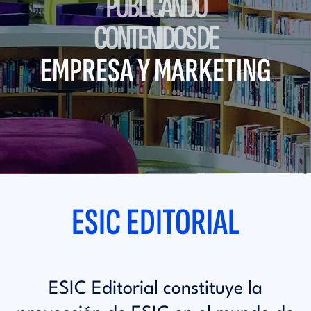
PUBLICANDO
i
d
CONTENIDOS DE
t
i
EMPRESA Y MARKETING
o
t
r
o
i
r
a
ESIC EDITORIAL
i
l
a
ESIC Editorial constituye la
l