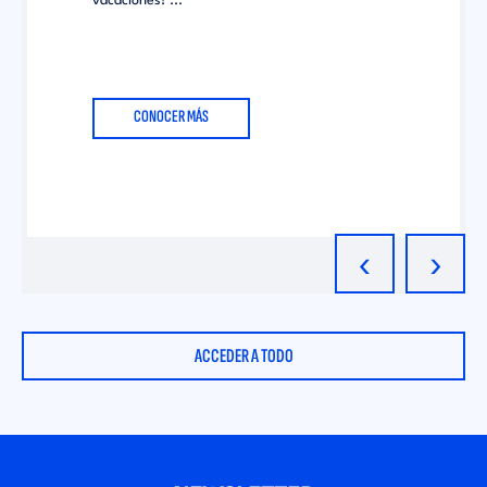
vacaciones! ...
CONOCER MÁS
‹
›
ACCEDER A TODO