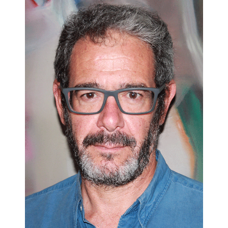
investigación cualitativa, incluso hablando de su resurgir.
Índice:
Introducción a la investigación cualitativa.- El diseño de la
investigación cualitativa.- Desarrollando las técnicas de la
investigación cualitativa.- El análisis en la investigación
cualitativa.- Investigación cualitativa en entornos digitales.-
Nuevas modalidades de investigación cualitativa.- Psicología
conductual y neurología. Aproximación al neuromarketing.-
Presentación de resultados.