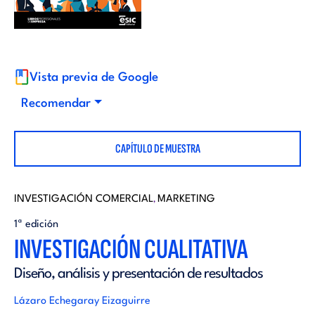
i
d
t
i
o
Vista previa de Google
t
Recomendar
r
o
CAPÍTULO DE MUESTRA
i
r
a
INVESTIGACIÓN COMERCIAL
MARKETING
,
i
1ª edición
l
INVESTIGACIÓN CUALITATIVA
a
Diseño, análisis y presentación de resultados
l
Lázaro Echegaray Eizaguirre