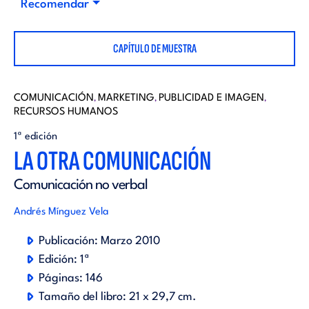
i
Recomendar
d
t
CAPÍTULO DE MUESTRA
i
o
t
COMUNICACIÓN
MARKETING
PUBLICIDAD E IMAGEN
,
,
,
r
RECURSOS HUMANOS
o
1ª edición
i
LA OTRA COMUNICACIÓN
r
Comunicación no verbal
a
i
Andrés Mínguez Vela
l
Publicación:
Marzo 2010
a
Edición:
1ª
Páginas:
146
l
Tamaño del libro:
21 x 29,7 cm.