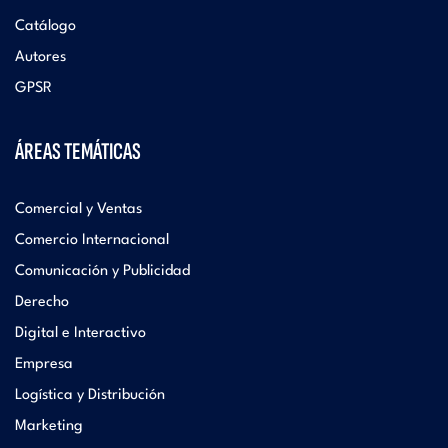
i
d
Catálogo
t
Autores
i
GPSR
o
t
ÁREAS TEMÁTICAS
r
o
Comercial y Ventas
i
Comercio Internacional
r
Comunicación y Publicidad
a
Derecho
i
l
Digital e Interactivo
a
Empresa
Logística y Distribución
l
Marketing