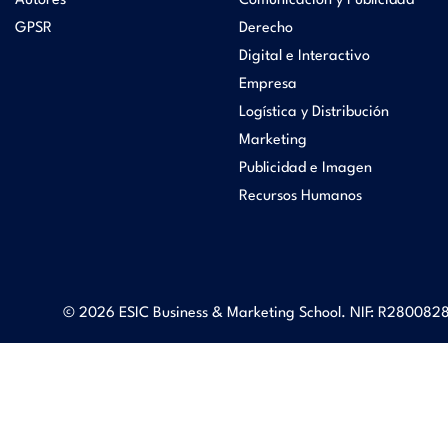
Autores
Comunicación y Publicidad
t
d
GPSR
Derecho
Digital e Interactivo
o
i
Empresa
Logística y Distribución
r
Marketing
t
Publicidad e Imagen
i
Recursos Humanos
o
a
r
l
i
© 2026 ESIC Business & Marketing School. NIF: R2800828
a
l