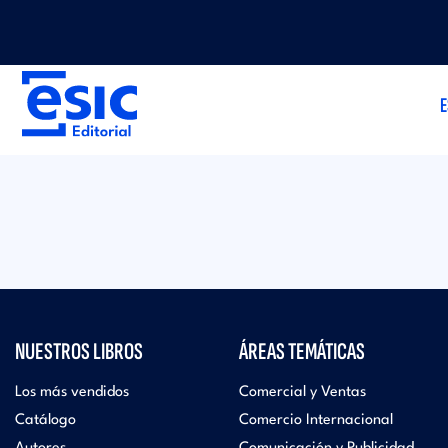
Pasar
M
al
contenido
principal
M
e
E
e
n
n
ú
ú
t
e
o
NUESTROS LIBROS
ÁREAS TEMÁTICAS
d
p
Los más vendidos
Comercial y Ventas
i
e
Catálogo
Comercio Internacional