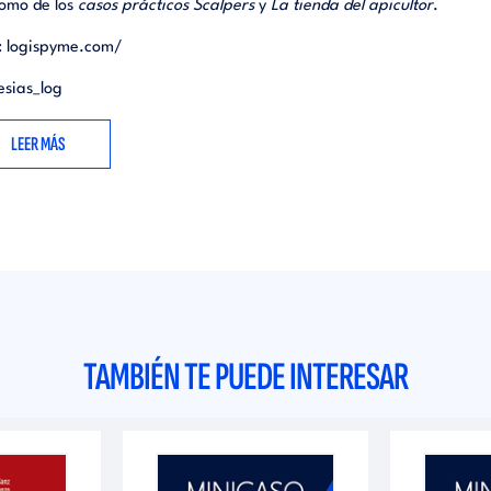
como de los
casos prácticos Scalpers
y
La tienda del apicultor
.
:
logispyme.com/
esias_log
LEER MÁS
TAMBIÉN TE PUEDE INTERESAR