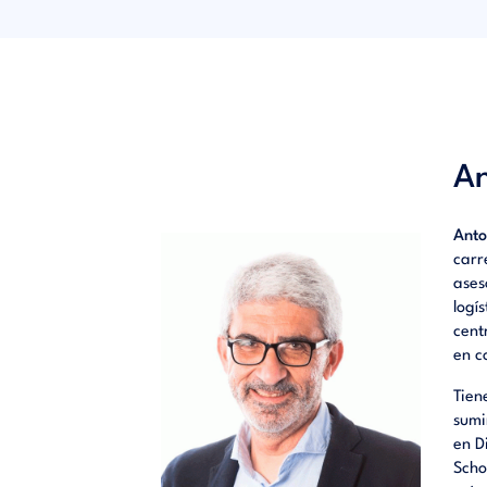
An
Anto
carr
ases
logí
cent
en c
Tien
sumi
en D
Scho