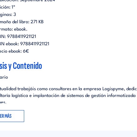
blicación:
Septiembre 2024
ición:
1ª
ginas:
3
maño del libro:
271 KB
rmato:
ebook
.
BN:
9788411921121
BN ebook:
9788411921121
ecio ebook:
6€
sis y Contenido
ario
ctualidad trabajáis como consultores en la empresa Logispyme, dedi
ltoría logística e implantación de sistemas de gestión informatizada
es.
sa Distribuciones Iglesias, dedicada a la distribución de productos 
EER MÁS
de alimentación, os ha solicitado que realicéis una propuesta sobre 
 para introducir en su sistema de información (SGA) ante las conclu
senta el diagnóstico realizado a sus procesos operativos.