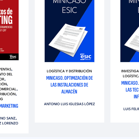
,
VENTAS
LOGÍSTICA Y DISTRIBUCIÓN
INVESTIG
TO DEL
MINICASO. OPTIMIZACIÓN DE
LOGÍSTIC
,
OR
MINICASO.
LAS INSTALACIONES DE
,
IÓN
LAS TEC
,
COMERCIAL
ALMACÉN
,
TRIBUCIÓN
IN
NG
ANTONIO LUIS IGLESIAS LÓPEZ
MARKETING
LUIS FEL
,
INO SANZ
Z LORENZO