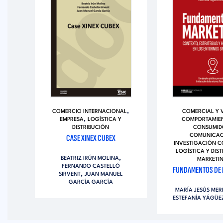
,
COMERCIO INTERNACIONAL
COMERCIAL Y 
ÓN
,
EMPRESA
LOGÍSTICA Y
COMPORTAMIEN
 OF
DISTRIBUCIÓN
CONSUMID
GY
CASE XINEX CUBEX
COMUNICAC
INVESTIGACIÓN 
LOGÍSTICA Y DIS
UY
,
BEATRIZ IRÚN MOLINA
MARKETI
FERNANDO CASTELLÓ
FUNDAMENTOS DE 
,
SIRVENT
JUAN MANUEL
GARCÍA GARCÍA
MARÍA JESÚS MER
ESTEFANÍA YÁGÜE