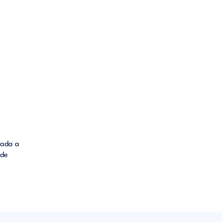
cada a
 de
a
las
siones