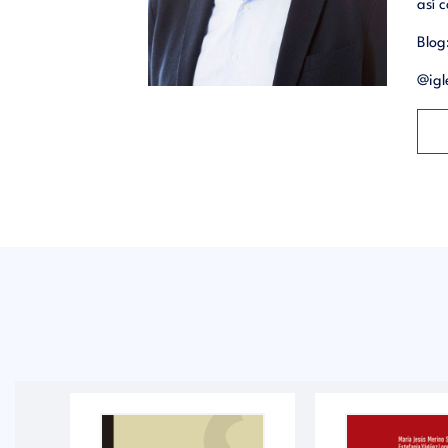
así 
Blog
@igl