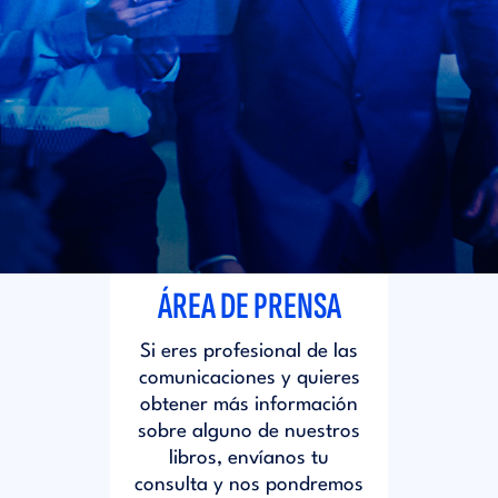
i
d
t
i
o
t
r
o
i
r
ÁREA DE PRENSA
a
i
Si eres profesional de las
l
comunicaciones y quieres
a
obtener más información
sobre alguno de nuestros
libros, envíanos tu
l
consulta y nos pondremos