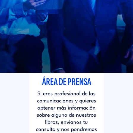
i
d
t
i
o
t
r
o
i
r
ÁREA DE PRENSA
a
i
Si eres profesional de las
l
comunicaciones y quieres
a
obtener más información
sobre alguno de nuestros
libros, envíanos tu
l
consulta y nos pondremos