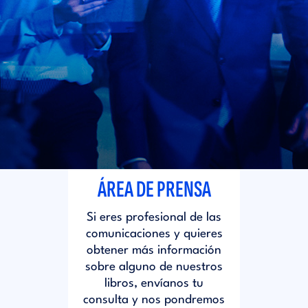
i
d
t
i
o
t
r
o
i
r
ÁREA DE PRENSA
a
i
Si eres profesional de las
l
comunicaciones y quieres
a
obtener más información
sobre alguno de nuestros
libros, envíanos tu
l
consulta y nos pondremos