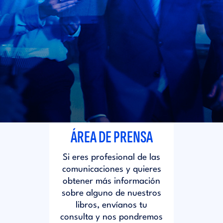
i
d
t
i
o
t
r
o
i
r
ÁREA DE PRENSA
a
i
Si eres profesional de las
l
comunicaciones y quieres
a
obtener más información
sobre alguno de nuestros
libros, envíanos tu
l
consulta y nos pondremos