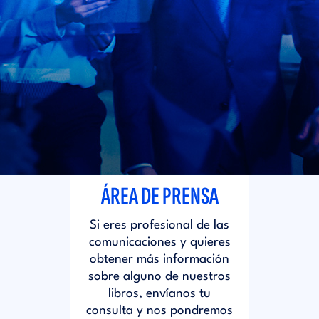
i
d
t
i
o
t
r
o
i
r
ÁREA DE PRENSA
a
i
Si eres profesional de las
l
comunicaciones y quieres
a
obtener más información
sobre alguno de nuestros
libros, envíanos tu
l
consulta y nos pondremos